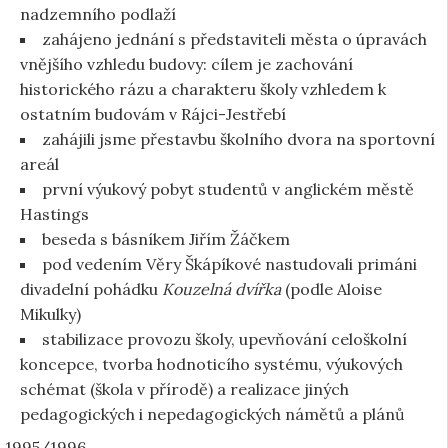
nadzemního podlaží
zahájeno jednání s představiteli města o úpravách
vnějšího vzhledu budovy: cílem je zachování
historického rázu a charakteru školy vzhledem k
ostatním budovám v Rájci-Jestřebí
zahájili jsme přestavbu školního dvora na sportovní
areál
první výukový pobyt studentů v anglickém městě
Hastings
beseda s básníkem Jiřím Žáčkem
pod vedením Věry Škápíkové nastudovali primáni
divadelní pohádku
Kouzelná dvířka
(podle Aloise
Mikulky)
stabilizace provozu školy, upevňování celoškolní
koncepce, tvorba hodnoticího systému, výukových
schémat (škola v přírodě) a realizace jiných
pedagogických i nepedagogických námětů a plánů
1995/1996