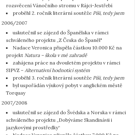
rozsvěcení Vánočního stromu v Rájci-Jestřebí
proběhl 2. ročník literární soutěže
Píši, tedy jsem
2006/2007
uskutečnil se zájezd do Španělska v rámci
schváleného projektu „Z Česka do Španěl"
Nadace Veronica přispěla částkou 10.000 Kč na
projekt
Natura – škola v mé zahradě
zahájena práce na dvouletém projektu v rámci
SIPVZ –
Alternativní hodnoticí systém
proběhl 3. ročník literární soutěže
Píši, tedy jsem
byl uspořádán výukový pobyt v anglickém městě
Torquay
2007/2008
uskutečnil se zájezd do Švédska a Norska v rámci
schváleného projektu „Dobýváme Skandinávii i
jazykovými prostředky“