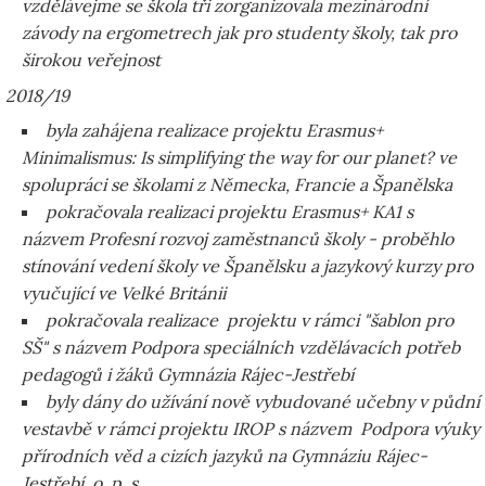
vzdělávejme se škola tři zorganizovala mezinárodní
závody na ergometrech jak pro studenty školy, tak pro
širokou veřejnost
2018/19
byla zahájena realizace projektu Erasmus+
Minimalismus: Is simplifying the way for our planet? ve
spolupráci se školami z Německa, Francie a Španělska
pokračovala realizaci projektu Erasmus+ KA1 s
názvem Profesní rozvoj zaměstnanců školy - proběhlo
stínování vedení školy ve Španělsku a jazykový kurzy pro
vyučující ve Velké Británii
pokračovala realizace projektu v rámci "šablon pro
SŠ" s názvem Podpora speciálních vzdělávacích potřeb
pedagogů i žáků Gymnázia Rájec-Jestřebí
byly dány do užívání nově vybudované učebny v půdní
vestavbě v rámci projektu IROP s názvem Podpora výuky
přírodních věd a cizích jazyků na Gymnáziu Rájec-
Jestřebí, o. p. s.