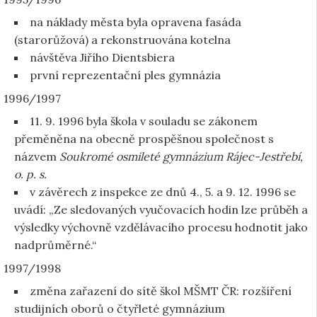
na náklady města byla opravena fasáda
(starorůžová) a rekonstruována kotelna
návštěva Jiřího Dientsbiera
první reprezentační ples gymnázia
1996/1997
11. 9. 1996 byla škola v souladu se zákonem
přeměněna na obecně prospěšnou společnost s
názvem
Soukromé osmileté gymnázium Rájec-Jestřebí,
o. p. s.
v závěrech z inspekce ze dnů 4., 5. a 9. 12. 1996 se
uvádí: „Ze sledovaných vyučovacích hodin lze průběh a
výsledky výchovně vzdělávacího procesu hodnotit jako
nadprůměrné.“
1997/1998
změna zařazení do sítě škol MŠMT ČR: rozšíření
studijních oborů o čtyřleté gymnázium