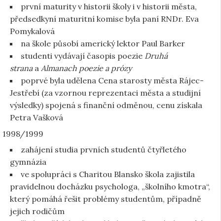
první maturity v historii školy i v historii města,
předsedkyní maturitní komise byla paní RNDr. Eva
Pomykalová
na škole působí americký lektor Paul Barker
studenti vydávají časopis poezie
Druhá
strana
a
Almanach poezie a prózy
poprvé byla udělena Cena starosty města Rájec-
Jestřebí (za vzornou reprezentaci města a studijní
výsledky) spojená s finanční odměnou, cenu získala
Petra Vašková
1998/1999
zahájení studia prvních studentů čtyřletého
gymnázia
ve spolupráci s Charitou Blansko škola zajistila
pravidelnou docházku psychologa, „školního kmotra“,
který pomáhá řešit problémy studentům, případně
jejich rodičům