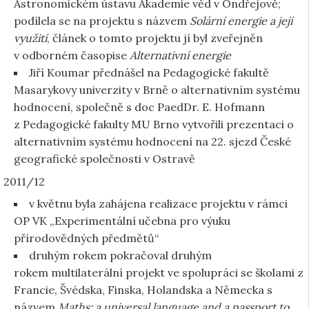
Astronomickém ústavu Akademie věd v Ondřejově;
podílela se na projektu s názvem
Solární energie a její
využití
, článek o tomto projektu jí byl zveřejněn
v odborném časopise
Alternativní energie
Jiří Koumar přednášel na Pedagogické fakultě
Masarykovy univerzity v Brně o alternativním systému
hodnocení, společně s doc PaedDr. E. Hofmann
z Pedagogické fakulty MU Brno vytvořili prezentaci o
alternativním systému hodnocení na 22. sjezd České
geografické společnosti v Ostravě
2011/12
v květnu byla zahájena realizace projektu v rámci
OP VK „Experimentální učebna pro výuku
přírodovědných předmětů“
druhým rokem pokračoval druhým
rokem multilaterální projekt ve spolupráci se školami z
Francie, Švédska, Finska, Holandska a Německa s
názvem
Maths: a universal language and a passport to