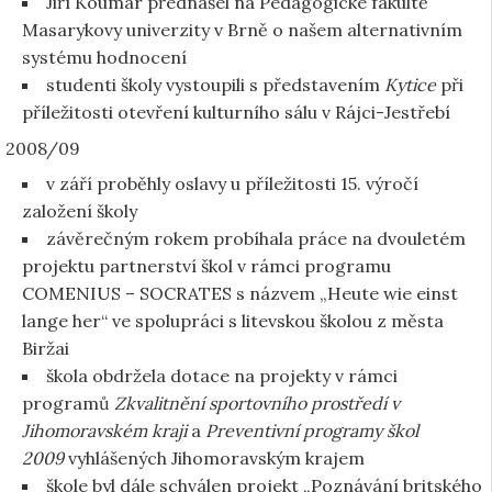
Jiří Koumar přednášel na Pedagogické fakultě
Masarykovy univerzity v Brně o našem alternativním
systému hodnocení
studenti školy vystoupili s představením
Kytice
při
příležitosti otevření kulturního sálu v Rájci-Jestřebí
2008/09
v září proběhly oslavy u příležitosti 15. výročí
založení školy
závěrečným rokem probíhala práce na dvouletém
projektu partnerství škol v rámci programu
COMENIUS – SOCRATES s názvem „Heute wie einst
lange her“ ve spolupráci s litevskou školou z města
Biržai
škola obdržela dotace na projekty v rámci
programů
Zkvalitnění sportovního prostředí v
Jihomoravském kraji
a
Preventivní programy škol
2009
vyhlášených Jihomoravským krajem
škole byl dále schválen projekt „Poznávání britského