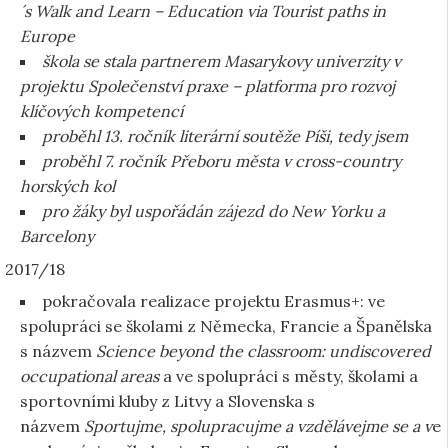
´s Walk and Learn – Education via Tourist paths in
Europe
škola se stala partnerem Masarykovy univerzity v
projektu Společenství praxe – platforma pro rozvoj
klíčových kompetencí
proběhl 13. ročník literární soutěže Píši, tedy jsem
proběhl 7. ročník Přeboru města v cross-country
horských kol
pro žáky byl uspořádán zájezd do New Yorku a
Barcelony
2017/18
pokračovala realizace projektu Erasmus+: ve
spolupráci se školami z Německa, Francie a Španělska
s názvem
Science beyond the classroom: undiscovered
occupational areas
a ve spolupráci s městy, školami a
sportovními kluby z Litvy a Slovenska s
názvem
Sportujme, spolupracujme a vzdělávejme se a v
e