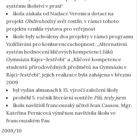
systému školství v praxi“
škola získala od Nadace Veronica dotaci na
projekt
Obdivuhodný svět rostlin
, v rámci tohoto
projektu vznikla výstava pro veřejnost
škole byly schváleny dva projekty v rámci programu
Vzdělávání pro konkurenceschopnost: „Alternativní
systém hodnocení klíčových kompetencí žáků
Gymnázia Rájec-Jestřebí“ a „Klíčové kompetence
studentů přírodovědných předmětů na Gymnáziu v
Rájci-Jestřebí“, jejich realizace byla zahájena v březnu
2009
byl vydán almanach k 15. výročí založení školy
proběhl 5. ročník literární soutěže
Píši, tedy jsem
školu navštívil francouzský učitel Jean Cassou, Mgr.
Kateřina Pernicová výměnou navštívila školu ve
francouzském Pau
2009/10