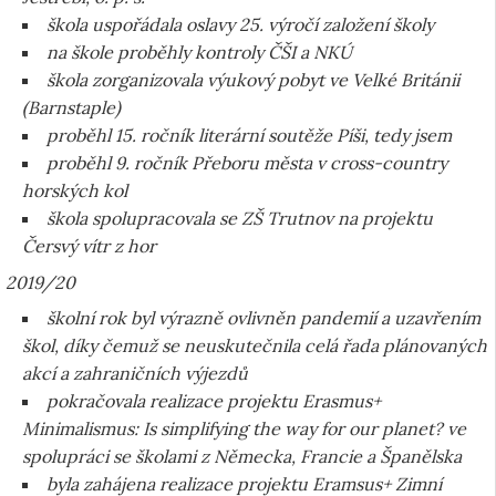
škola uspořádala oslavy 25. výročí založení školy
na škole proběhly kontroly ČŠI a NKÚ
škola zorganizovala výukový pobyt ve Velké Británii
(Barnstaple)
proběhl 15. ročník literární soutěže Píši, tedy jsem
proběhl 9. ročník Přeboru města v cross-country
horských kol
škola spolupracovala se ZŠ Trutnov na projektu
Čersvý vítr z hor
2019/20
školní rok byl výrazně ovlivněn pandemií a uzavřením
škol, díky čemuž se neuskutečnila celá řada plánovaných
akcí a zahraničních výjezdů
pokračovala realizace projektu Erasmus+
Minimalismus: Is simplifying the way for our planet? ve
spolupráci se školami z Německa, Francie a Španělska
byla zahájena realizace projektu Eramsus+ Zimní