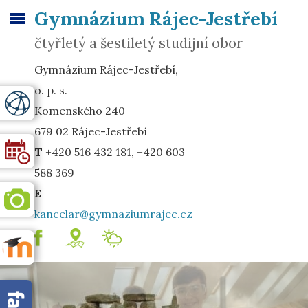
Gymnázium Rájec-Jestřebí
čtyřletý a šestiletý studijní obor
Gymnázium Rájec-Jestřebí,
o. p. s.
Komenského 240
679 02 Rájec-Jestřebí
T
+420 516 432 181, +420 603
588 369
E
kancelar@gymnaziumrajec.cz
.
mapa
Meteostanice