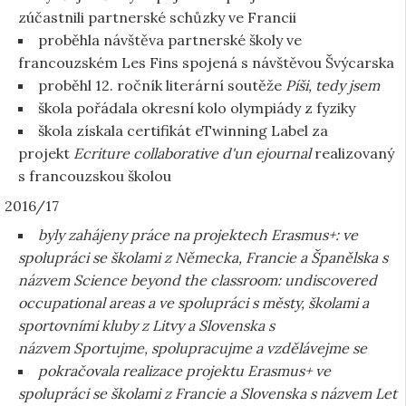
zúčastnili partnerské schůzky ve Francii
proběhla návštěva partnerské školy ve
francouzském Les Fins spojená s návštěvou Švýcarska
proběhl 12. ročník literární soutěže
Píši, tedy jsem
škola pořádala okresní kolo olympiády z fyziky
škola získala certifikát eTwinning Label za
projekt
Ecriture collaborative d'un ejournal
realizovaný
s francouzskou školou
2016/17
byly zahájeny práce na projektech Erasmus+: ve
spolupráci se školami z Německa, Francie a Španělska s
názvem Science beyond the classroom: undiscovered
occupational areas a ve spolupráci s městy, školami a
sportovními kluby z Litvy a Slovenska s
názvem Sportujme, spolupracujme a vzdělávejme se
pokračovala realizace projektu Erasmus+ ve
spolupráci se školami z Francie a Slovenska s názvem Let