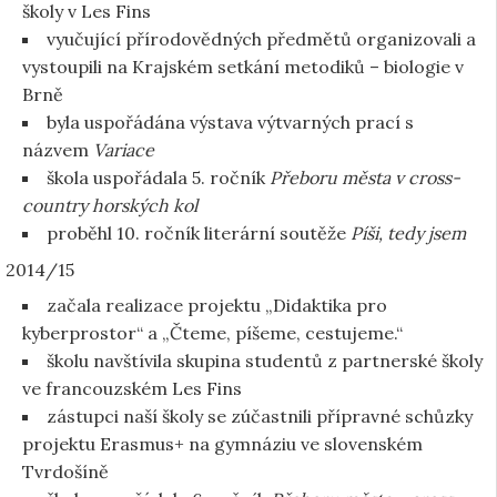
školy v Les Fins
vyučující přírodovědných předmětů organizovali a
vystoupili na Krajském setkání metodiků – biologie v
Brně
byla uspořádána výstava výtvarných prací s
názvem
Variace
škola uspořádala 5. ročník
Přeboru města v cross-
country horských kol
proběhl 10. ročník literární soutěže
Píši, tedy jsem
2014/15
začala realizace projektu „Didaktika pro
kyberprostor“ a „Čteme, píšeme, cestujeme.“
školu navštívila skupina studentů z partnerské školy
ve francouzském Les Fins
zástupci naší školy se zúčastnili přípravné schůzky
projektu Erasmus+ na gymnáziu ve slovenském
Tvrdošíně