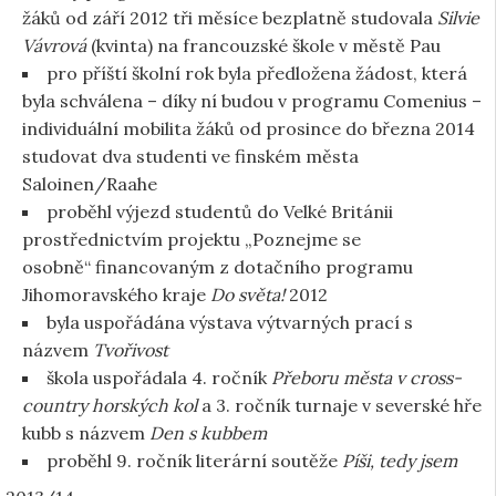
žáků od září 2012 tři měsíce bezplatně studovala
Silvie
Vávrová
(kvinta) na francouzské škole v městě Pau
pro příští školní rok byla předložena žádost, která
byla schválena – díky ní budou v programu Comenius –
individuální mobilita žáků od prosince do března 2014
studovat dva studenti ve finském města
Saloinen/Raahe
proběhl výjezd studentů do Velké Británii
prostřednictvím projektu „Poznejme se
osobně“ financovaným z dotačního programu
Jihomoravského kraje
Do světa!
2012
byla uspořádána výstava výtvarných prací s
názvem
Tvořivost
škola uspořádala 4. ročník
Přeboru města v cross-
country horských kol
a 3. ročník turnaje v severské hře
kubb s názvem
Den s kubbem
proběhl 9. ročník literární soutěže
Píši, tedy jsem