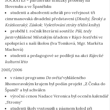
SOCRATES – partnerské schůzky proběhly na
Slovensku a ve Španělsku
studenti a absolventi sehráli pro veřejnost tři
cimrmanovská divadelní představení (
Dlouhý, Široký a
Krátkozraký
;
Záskok
;
Vyšetřování ztráty třídní knihy
)
proběhl 1. ročník literární soutěže
Píši, tedy
jsem
vyhlášené Městským úřadem v Rájci-Jestřebí ve
spolupráci s naší školou (Iva Tomková, Mgr. Markéta
Machová)
studenti a pedagogové se podílejí na akci
Rájecké
kulturní léto
2005/2006
v rámci programu
Do světa!
vyhlášeného
Jihomoravským krajem byl podán projekt „Z Česka do
Španěl“ a byl schválen
výroční cenou Nadace Veronica byl oceněn kalendář
„Stromy“
studenti školy vystoupili s pásmem koled při