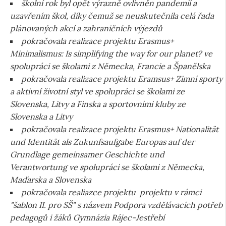
školní rok byl opět výrazně ovlivněn pandemií a
uzavřením škol, díky čemuž se neuskutečnila celá řada
plánovaných akcí a zahraničních výjezdů
pokračovala realizace projektu Erasmus+
Minimalismus: Is simplifying the way for our planet? ve
spolupráci se školami z Německa, Francie a Španělska
pokračovala realizace projektu Eramsus+ Zimní sporty
a aktivní životní styl ve spolupráci se školami ze
Slovenska, Litvy a Finska a sportovními kluby ze
Slovenska a Litvy
pokračovala realizace projektu Erasmus+ Nationalität
und Identität als Zukunfsaufgabe Europas auf der
Grundlage gemeinsamer Geschichte und
Verantwortung ve spolupráci se školami z Německa,
Maďarska a Slovenska
pokračovala realiazce projektu projektu v rámci
"šablon II. pro SŠ" s názvem Podpora vzdělávacích potřeb
pedagogů i žáků Gymnázia Rájec-Jestřebí