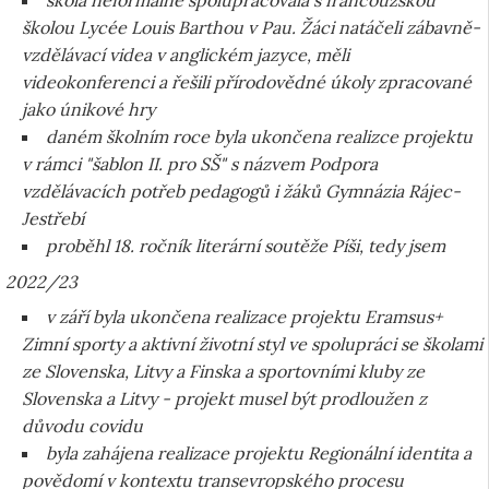
škola neformálně spolupracovala s francouzskou
školou Lycée Louis Barthou v Pau. Žáci natáčeli zábavně-
vzdělávací videa v anglickém jazyce, měli
videokonferenci a řešili přírodovědné úkoly zpracované
jako únikové hry
daném školním roce byla ukončena realizce projektu
v rámci "šablon II. pro SŠ" s názvem Podpora
vzdělávacích potřeb pedagogů i žáků Gymnázia Rájec-
Jestřebí
proběhl 18. ročník literární soutěže Píši, tedy jsem
2022/23
v září byla ukončena realizace projektu Eramsus+
Zimní sporty a aktivní životní styl ve spolupráci se školami
ze Slovenska, Litvy a Finska a sportovními kluby ze
Slovenska a Litvy - projekt musel být prodloužen z
důvodu covidu
byla zahájena realizace projektu
Regionální identita a
povědomí v kontextu transevropského procesu