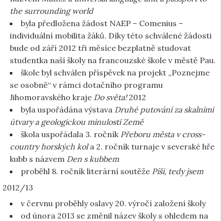
the surrounding world
byla předložena žádost NAEP – Comenius –
individuální mobilita žáků. Díky této schválené žádosti
bude od září 2012 tři měsíce bezplatně studovat
studentka naší školy na francouzské škole v městě Pau.
škole byl schválen příspěvek na projekt „Poznejme
se osobně“ v rámci dotačního programu
Jihomoravského kraje
Do světa!
2012
byla uspořádána výstava
Druhé putování za skalními
útvary a geologickou minulostí Země
škola uspořádala 3. ročník
Přeboru města v cross-
country horských kol
a 2. ročník turnaje v severské hře
kubb s názvem
Den s kubbem
proběhl 8. ročník literární soutěže
Píši, tedy jsem
2012/13
v červnu proběhly oslavy 20. výročí založení školy
od února 2013 se změnil název školy s ohledem na