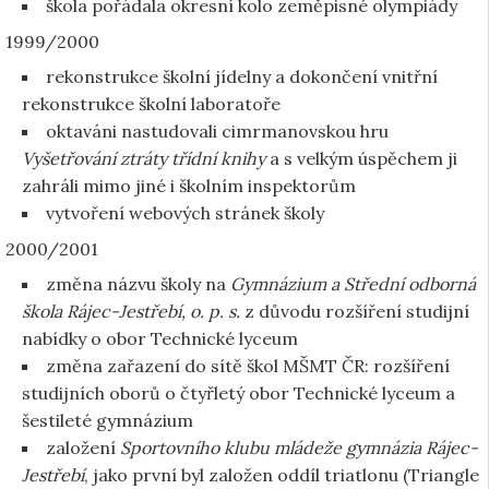
škola pořádala okresní kolo zeměpisné olympiády
1999/2000
rekonstrukce školní jídelny a dokončení vnitřní
rekonstrukce školní laboratoře
oktaváni nastudovali cimrmanovskou hru
Vyšetřování ztráty třídní knihy
a s velkým úspěchem ji
zahráli mimo jiné i školním inspektorům
vytvoření webových stránek školy
2000/2001
změna názvu školy na
Gymnázium a Střední odborná
škola Rájec-Jestřebí, o. p. s.
z důvodu rozšíření studijní
nabídky o obor Technické lyceum
změna zařazení do sítě škol MŠMT ČR: rozšíření
studijních oborů o čtyřletý obor Technické lyceum a
šestileté gymnázium
založení
Sportovního klubu mládeže gymnázia Rájec-
Jestřebí
, jako první byl založen oddíl triatlonu (Triangle