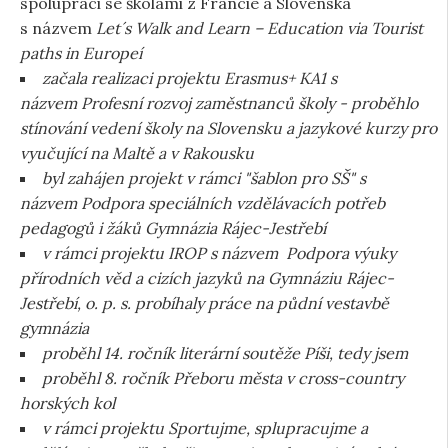
spolupráci se školami z Francie a Slovenska
s názvem
Let´s Walk and Learn – Education via Tourist
paths in Europe
í
začala realizaci projektu Erasmus+ KA1 s
názvem Profesní rozvoj zaměstnanců školy - proběhlo
stínování vedení školy na Slovensku a jazykové kurzy pro
vyučující na Maltě a v Rakousku
byl zahájen projekt v rámci "šablon pro SŠ" s
názvem Podpora speciálních vzdělávacích potřeb
pedagogů i žáků Gymnázia Rájec-Jestřebí
v rámci projektu IROP s názvem Podpora výuky
přírodních věd a cizích jazyků na Gymnáziu Rájec-
Jestřebí, o. p. s. probíhaly práce na půdní vestavbě
gymnázia
proběhl 14. ročník literární soutěže Píši, tedy jsem
proběhl 8. ročník Přeboru města v cross-country
horských kol
v rámci projektu Sportujme, splupracujme a