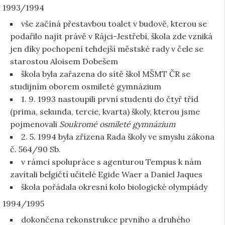
1993/1994
vše začíná přestavbou toalet v budově, kterou se
podařilo najít právě v Rájci-Jestřebí, škola zde vzniká
jen díky pochopení tehdejší městské rady v čele se
starostou Aloisem Dobešem
škola byla zařazena do sítě škol MŠMT ČR se
studijním oborem osmileté gymnázium
1. 9. 1993 nastoupili první studenti do čtyř tříd
(prima, sekunda, tercie, kvarta) školy, kterou jsme
pojmenovali
Soukromé osmileté gymnázium
2. 5. 1994 byla zřízena Rada školy ve smyslu zákona
č. 564/90 Sb.
v rámci spolupráce s agenturou Tempus k nám
zavítali belgičtí učitelé Egide Waer a Daniel Jaques
škola pořádala okresní kolo biologické olympiády
1994/1995
dokončena rekonstrukce prvního a druhého