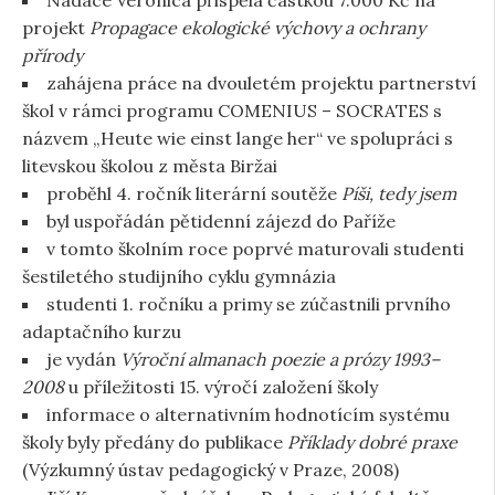
Nadace Veronica přispěla částkou 7.000 Kč na
projekt
Propagace ekologické výchovy a ochrany
přírody
zahájena práce na dvouletém projektu partnerství
škol v rámci programu COMENIUS – SOCRATES s
názvem „Heute wie einst lange her“ ve spolupráci s
litevskou školou z města Biržai
proběhl 4. ročník literární soutěže
Píši, tedy jsem
byl uspořádán pětidenní zájezd do Paříže
v tomto školním roce poprvé maturovali studenti
šestiletého studijního cyklu gymnázia
studenti 1. ročníku a primy se zúčastnili prvního
adaptačního kurzu
je vydán
Výroční almanach poezie a prózy 1993–
2008
u příležitosti 15. výročí založení školy
informace o alternativním hodnotícím systému
školy byly předány do publikace
Příklady dobré praxe
(Výzkumný ústav pedagogický v Praze, 2008)