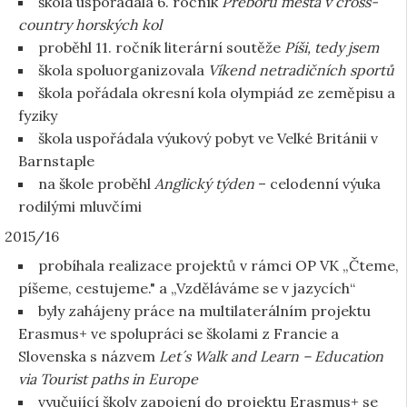
škola uspořádala 6. ročník
Přeboru města v cross-
country horských kol
proběhl 11. ročník literární soutěže
Píši, tedy jsem
škola spoluorganizovala
Víkend netradičních sportů
škola pořádala okresní kola olympiád ze zeměpisu a
fyziky
škola uspořádala výukový pobyt ve Velké Británii v
Barnstaple
na škole proběhl
Anglický týden
– celodenní výuka
rodilými mluvčími
2015/16
probíhala realizace projektů v rámci OP VK „Čteme,
píšeme, cestujeme." a „Vzděláváme se v jazycích“
byly zahájeny práce na multilaterálním projektu
Erasmus+ ve spolupráci se školami z Francie a
Slovenska s názvem
Let´s Walk and Learn – Education
via Tourist paths in Europe
vyučující školy zapojení do projektu Erasmus+ se