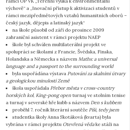
rámci OP VK „Terénní výuka k environmentální
výchově“ a „Inovační přístup k aktivizaci studentů v
rámci mezipředmětových vztahů humanitních oborů –
český jazyk, dějepis a latinský jazyk“
na škole působil od září do prosince 2009
zahraniční asistent v rámci projektu NAEP
škole byl schválen multilaterální projekt ve
spolupráci se školami z Francie, Švédska, Finska,
Holandska a Německa s názvem
Maths: a universal
language and a passport to the surrounding world
byla uspořádána výstava
Putování za skalními útvary
a geologickou minulostí Země
škola uspořádala
Přebor města v cross-country
horských kol
,
King-pong open
turnaj ve stolním tenise
a turnaj v severské hře kubb s názvem
Den s kubbem
proběhl 7. ročník literární soutěže
Píši, tedy jsem
studentka školy Anna Skotáková (kvarta) byla
vybrána v rámci projektu
Otevřená věda
ke stáži na