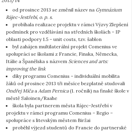
2013/14
od prosince 2013 se změnil název na
Gymnázium
Rájec-Jestřebí, o. p. s.
probíhala realizace projektu v rámci Výzvy Zlepšení
podmínek pro vzdělávání na středních školách – IP
oblasti podpory 1.5 – unit costs, tzv. šablon
byl zahájen multilaterální projekt Comenius ve
spolupráci se školami z Francie, Finska, Německa,
Itálie a Španělska s názvem
Sciences and arts:
improving the link
díky programu Comenius – individuální mobilita
žáků od prosince 2013 tři měsíce bezplatně studovali
Ondřej Míča
a
Adam Pernica
(1. ročník) na finské škole v
městě Saloinen/Raahe
škola byla partnerem města Rájec-Jestřebí v
projektu v rámci programu Comenius – Regio –
spolupráce s litevským městem Biržai
proběhl výjezd studentů do Francie do partnerské