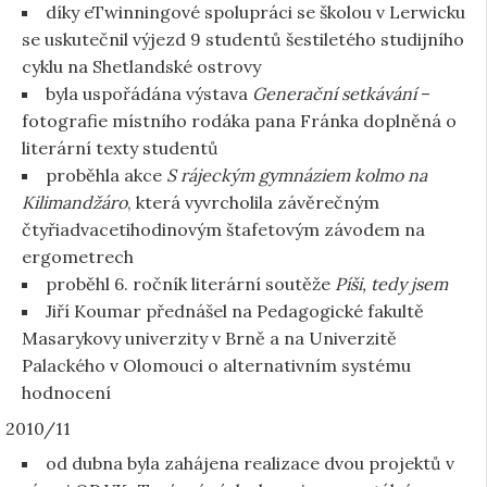
díky eTwinningové spolupráci se školou v Lerwicku
se uskutečnil výjezd 9 studentů šestiletého studijního
cyklu na Shetlandské ostrovy
byla uspořádána výstava
Generační setkávání
–
fotografie místního rodáka pana Fránka doplněná o
literární texty studentů
proběhla akce
S rájeckým gymnáziem kolmo na
Kilimandžáro
, která vyvrcholila závěrečným
čtyřiadvacetihodinovým štafetovým závodem na
ergometrech
proběhl 6. ročník literární soutěže
Píši, tedy jsem
Jiří Koumar přednášel na Pedagogické fakultě
Masarykovy univerzity v Brně a na Univerzitě
Palackého v Olomouci o alternativním systému
hodnocení
2010/11
od dubna byla zahájena realizace dvou projektů v