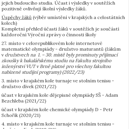
jejich budoucího studia. Účast i výsledky v soutěžích
pozitivně ovlivňují školní výsledky žáků.
Úspěchy žáků
(výběr umístění v krajských a celostátních
kolech)
Kompletní přehled účasti žáků v soutěžích je součástí
každoroční Výroční zprávy o činnosti školy
27. místo v celorepublikovém kole internetové
matematické olympiády - družstvo maturantů (žákům
v
družstvech na 1. – 30. místě byly prominuty přijímací
zkoušky
k bakalářskému studiu na Fakultu strojního
inženýrství VUT v Brně platné pro všechny fakultou
nabízené studijní programy) (2022/23)
3. místo v krajském kole turnaje ve stolním tenisu -
družstvo dívek (2021/22)
účast v krajském kole dějepisné olympiády SŠ - Adam
Bezchleba (2021/22)
účast v krajském kole chemické olympiády D - Petr
Schořík (2020/21)
4. místo v krajském kole turnaje ve stolním tenisu -