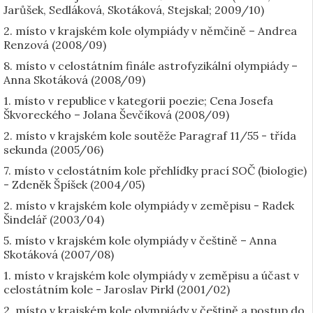
Jarůšek, Sedláková, Skotáková, Stejskal; 2009/10)
2. místo v krajském kole olympiády v němčině – Andrea
Renzová (2008/09)
8. místo v celostátním finále astrofyzikální olympiády –
Anna Skotáková (2008/09)
1. místo v republice v kategorii poezie; Cena Josefa
Škvoreckého – Jolana Ševčíková (2008/09)
2. místo v krajském kole soutěže Paragraf 11/55 - třída
sekunda (2005/06)
7. místo v celostátním kole přehlídky prací SOČ (biologie)
- Zdeněk Špíšek (2004/05)
2. místo v krajském kole olympiády v zeměpisu - Radek
Šindelář (2003/04)
5. místo v krajském kole olympiády v češtině – Anna
Skotáková (2007/08)
1. místo v krajském kole olympiády v zeměpisu a účast v
celostátním kole - Jaroslav Pirkl (2001/02)
2. místo v krajském kole olympiády v češtině a postup do