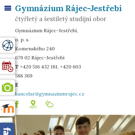
Gymnázium Rájec-Jestřebí
čtyřletý a šestiletý studijní obor
Gymnázium Rájec-Jestřebí,
o. p. s.
Komenského 240
679 02 Rájec-Jestřebí
T
+420 516 432 181, +420 603
588 369
E
kancelar@gymnaziumrajec.cz
.
mapa
Meteostanice