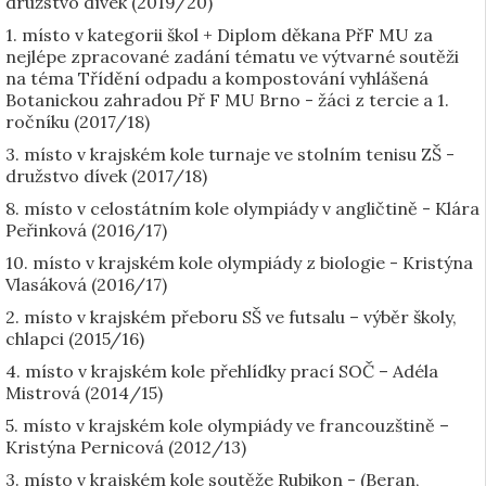
družstvo dívek (2019/20)
1. místo v kategorii škol + Diplom děkana PřF MU za
nejlépe zpracované zadání tématu ve výtvarné soutěži
na téma Třídění odpadu a kompostování vyhlášená
Botanickou zahradou Př F MU Brno - žáci z tercie a 1.
ročníku (2017/18)
3. místo v krajském kole turnaje ve stolním tenisu ZŠ -
družstvo dívek (2017/18)
8. místo v celostátním kole olympiády v angličtině - Klára
Peřinková (2016/17)
10. místo v krajském kole olympiády z biologie - Kristýna
Vlasáková (2016/17)
2. místo v krajském přeboru SŠ ve futsalu – výběr školy,
chlapci (2015/16)
4. místo v krajském kole přehlídky prací SOČ – Adéla
Mistrová (2014/15)
5. místo v krajském kole olympiády ve francouzštině –
Kristýna Pernicová (2012/13)
3. místo v krajském kole soutěže Rubikon - (Beran,