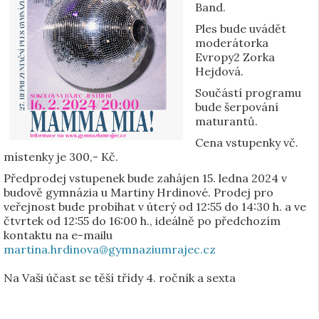
Band.
Ples bude uvádět
moderátorka
Evropy2 Zorka
Hejdová.
Součástí programu
bude šerpování
maturantů.
Cena vstupenky vč.
místenky je 300,- Kč.
Předprodej vstupenek bude zahájen 15. ledna 2024 v
budově gymnázia u Martiny Hrdinové. Prodej pro
veřejnost bude probíhat v úterý od 12:55 do 14:30 h. a ve
čtvrtek od 12:55 do 16:00 h., ideálně po předchozím
kontaktu na e-mailu
martina.hrdinova@gymnaziumrajec.cz
Na Vaši účast se těší třídy 4. ročník a sexta