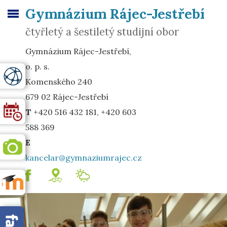
Gymnázium Rájec-Jestřebí
čtyřletý a šestiletý studijní obor
Gymnázium Rájec-Jestřebí,
o. p. s.
Komenského 240
679 02 Rájec-Jestřebí
T
+420 516 432 181, +420 603
588 369
E
kancelar@gymnaziumrajec.cz
.
mapa
Meteostanice