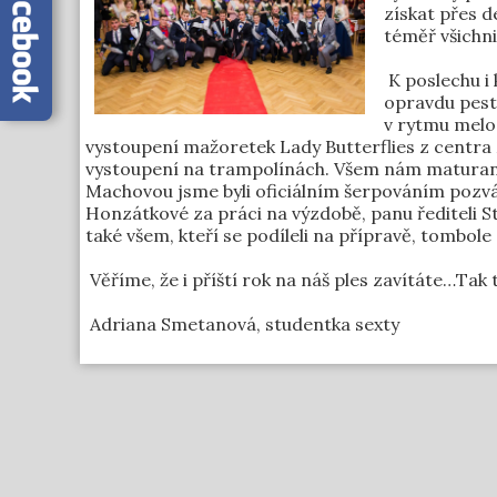
získat přes de
téměř všichni
K poslechu i 
opravdu pest
v rytmu melod
vystoupení mažoretek Lady Butterflies z centra
vystoupení na trampolínách. Všem nám maturant
Machovou jsme byli oficiálním šerpováním pozváni
Honzátkové za práci na výzdobě, panu řediteli St
také všem, kteří se podíleli na přípravě, tombol
Věříme, že i příští rok na náš ples zavítáte…Tak t
Adriana Smetanová, studentka sexty