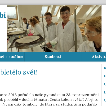
bí
mci o studium
Studenti
Aktivit
K
letělo svět!
P
U
D
února 2018 pořádalo naše gymnázium 23. reprezentační
ok proběhl v duchu tématu „Cesta kolem světa“. A byl to
s! Nejen díky tombole, do které se studentům podařilo