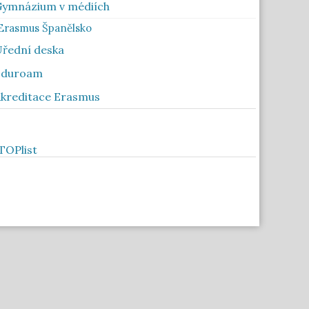
ymnázium v médiích
Erasmus Španělsko
řední deska
Eduroam
kreditace Erasmus
Toplist