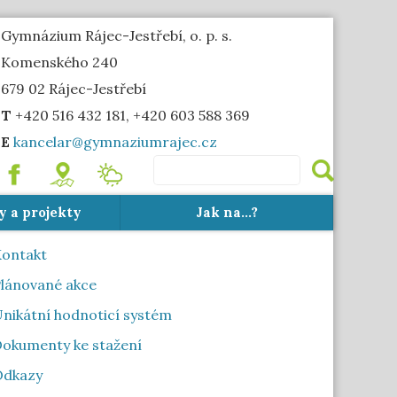
Gymnázium Rájec-Jestřebí, o. p. s.
Komenského 240
679 02 Rájec-Jestřebí
T
+420 516 432 181, +420 603 588 369
E
kancelar@gymnaziumrajec.cz
.
mapa
Meteostanice
y a projekty
Jak na...?
ontakt
lánované akce
nikátní hodnoticí systém
okumenty ke stažení
Odkazy