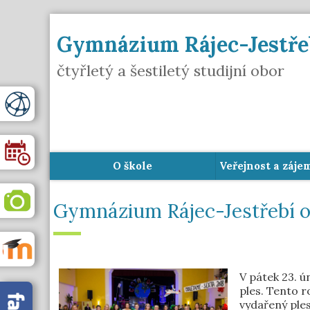
Gymnázium Rájec-Jestře
čtyřletý a šestiletý studijní obor
O škole
Veřejnost a záje
Gymnázium Rájec-Jestřebí ob
V pátek 23. 
ples. Tento r
vydařený ple