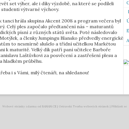
G
vět set výher, ale i díky výzdobě, na které se podíleli
 studenti výtvarné výchovy.
k tanci hrála skupina Akcent 2008 a program večera byl
Ú
rý. Celý ples započalo předtančení nás – maturantů
ických písní z různých států světa. Poté následovalo
 Motýlek, a členky Jumpingu Blansko předvedly energické
A
ům to nesmírně slušelo a třídní učitelkou Markétou
 k maturitě. Velký dík patří paní učitelce Barboře
anislavu Laštůvkovi za posvěcení a zastřešení plesu a
e a hladkém průběhu.
řeba i s Vámi, milý čtenáři, na shledanou!
Webové stránky zdarma
od
BANAN.CZ
|
Ostravski Tvorba webových stránek
|
Přihlásit se