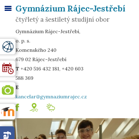
Gymnázium Rájec-Jestřebí
čtyřletý a šestiletý studijní obor
Gymnázium Rájec-Jestřebí,
o. p. s.
Komenského 240
679 02 Rájec-Jestřebí
T
+420 516 432 181, +420 603
588 369
E
kancelar@gymnaziumrajec.cz
.
mapa
Meteostanice