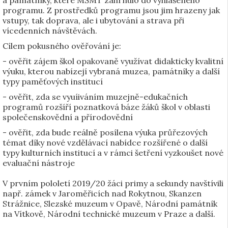
a památníky, které MŠMT zahrnulo do vyhlášeného
programu. Z prostředků programu jsou jim hrazeny jak
vstupy, tak doprava, ale i ubytování a strava při
vícedenních návštěvách.
Cílem pokusného ověřování je:
- ověřit zájem škol opakovaně využívat didakticky kvalitní
výuku, kterou nabízejí vybraná muzea, památníky a další
typy paměťových institucí
- ověřit, zda se vyuíiváním muzejně-edukačních
programů rozšíří poznatková báze žáků škol v oblasti
společenskovědní a přírodovědní
- ověřit, zda bude reálně posílena výuka průřezových
témat díky nové vzdělávací nabídce rozšířené o další
typy kulturních institucí a v rámci šetření vyzkoušet nové
evaluační nástroje
V prvním pololetí 2019/20 žáci primy a sekundy navštívili
např. zámek v Jaroměřicích nad Rokytnou, Skanzen
Strážnice, Slezské muzeum v Opavě, Národní památník
na Vítkově, Národní technické muzeum v Praze a další.