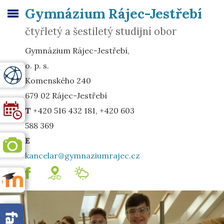
Gymnázium Rájec-Jestřebí
čtyřletý a šestiletý studijní obor
Gymnázium Rájec-Jestřebí,
o. p. s.
Komenského 240
679 02 Rájec-Jestřebí
T
+420 516 432 181, +420 603
588 369
E
kancelar@gymnaziumrajec.cz
.
mapa
Meteostanice