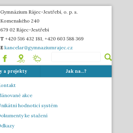
Gymnázium Rájec-Jestřebí, o. p. s.
Komenského 240
679 02 Rájec-Jestřebí
T
+420 516 432 181, +420 603 588 369
E
kancelar@gymnaziumrajec.cz
.
mapa
Meteostanice
y a projekty
Jak na...?
ontakt
lánované akce
nikátní hodnoticí systém
okumenty ke stažení
Odkazy