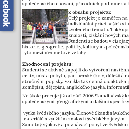
společenského chování, přírodních podmínek a h
Z obsahu projektu:
Celý projekt je zaměřen na
individuální práci našich s
zvoleného tématu. Také sp
znalostí, získání nových ma
Studenti se budou v cizojaz
historie, geografie, politiky, kultury a společen
tyto mezipředmětové vztahy.
Zhodnocení projektu:
Studenti se aktivně zapojili do vytvoření nástěnn
cesty, místa pobytu, partnerské školy, důležitá mí
stručnými popisky. Vznikla tak cenná didaktická p
zeměpisu, dějepisu, anglického jazyka, informati
Na škole pracuje již od září 2006 Skandinávský k
společenskými, geografickými a dalšími specifiky 
výuku švédského jazyka. Členové Skandinávského 
materiálů s využitím znalostí švédského jazyka.
Samotný výukový a poznávací pobyt ve Švédsku se