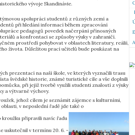
G
istorického vývoje Skandinávie.
 týmovou spolupráci studentů z různých zemí a
Ú
tudentů při hledání informací během zpracování
olupráce pedagogů povedek načerpání přínosných
teriálů a konfrontaci se způsoby výuky v zahraničí.
A
yčném prostředí pohybovat v oblastech literatury, reálií,
ského života. Důležitou prací učitelů bude poukázat na
ých prezentací na naší škole, ve kterých vyznačili trasu
sta švédské historie, známé turistické cíle a vše doplnili
omůcka, při jejíž tvorbě využili studenti znalostí z výuky
ky a výtvarné výchovy.
roužek, jehož cílem je seznámit zájemce s kulturními,
oblasti, v neposlední řadě jde také o
kroužku připravili navíc řadu
 uskutečnil v termínu 20. 6. -