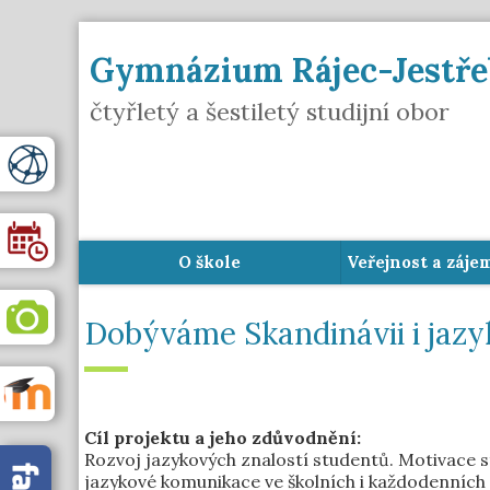
Gymnázium Rájec-Jestře
čtyřletý a šestiletý studijní obor
O škole
Veřejnost a záje
Dobýváme Skandinávii i jaz
Cíl projektu a jeho zdůvodnění:
Rozvoj jazykových znalostí studentů. Motivace s
jazykové komunikace ve školních i každodenních s