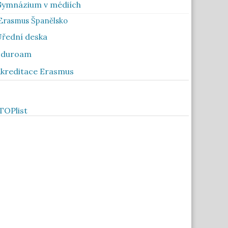
ymnázium v médiích
Erasmus Španělsko
řední deska
Eduroam
kreditace Erasmus
Toplist