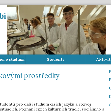
bí
mci o studium
Studenti
Aktivit
K
ykovými prostředky
P
U
D
tudentů pro další studium cizích jazyků a rozvoj
ituacích. Poznání cizích kulturních tradic, sociálního a