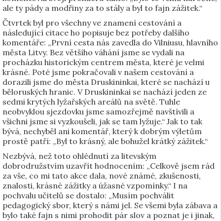
ale ty pády a modřiny za to stály a byl to fajn zážitek.“
Čtvrtek byl pro všechny ve znamení cestování a
následující citace ho popisuje bez potřeby dalšího
komentáře: „První cesta nás zavedla do Vilniusu, hlavního
města Litvy. Bez většího váhání jsme se vydali na
procházku historickým centrem města, které je velmi
krásné. Poté jsme pokračovali v našem cestování a
dorazili jsme do města Druskininkai, které se nachází u
běloruských hranic. V Druskininkai se nachází jeden ze
sedmi krytých lyžařských areálů na světě. Tuhle
neobvyklou sjezdovku jsme samozřejmě navštívili a
všichni jsme si vyzkoušeli, jak se tam lyžuje.“ Jak to tak
bývá, nechyběl ani komentář, který k dobrým výletům
prostě patří: „Byl to krásný, ale bohužel krátký zážitek.“
Nezbývá, než toto ohlédnutí za litevským
dobrodružstvím uzavřít hodnocením: „Celkově jsem rád
za vše, co mi tato akce dala, nové známé, zkušenosti,
znalosti, krásné zážitky a úžasné vzpomínky.“ I na
pochvalu učitelů se dostalo: „Musím pochválit
pedagogický sbor, který s námi jel. Se všemi byla zábava a
bylo také fajn s nimi prohodit pár slov a poznat je i jinak,