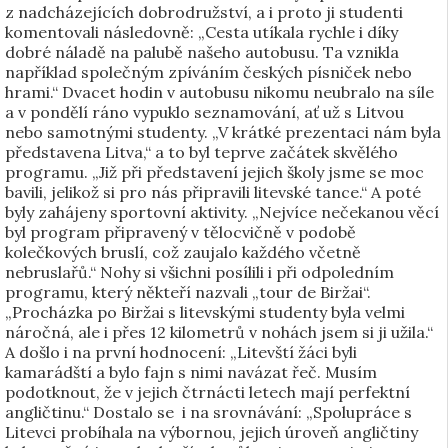
z nadcházejících dobrodružství, a i proto ji studenti
komentovali následovně: „Cesta utíkala rychle i díky
dobré náladě na palubě našeho autobusu. Ta vznikla
například společným zpíváním českých písniček nebo
hrami.“ Dvacet hodin v autobusu nikomu neubralo na síle
a v pondělí ráno vypuklo seznamování, ať už s Litvou
nebo samotnými studenty. „V krátké prezentaci nám byla
představena Litva,“ a to byl teprve začátek skvělého
programu. „Již při představení jejich školy jsme se moc
bavili, jelikož si pro nás připravili litevské tance.“ A poté
byly zahájeny sportovní aktivity. „Nejvíce nečekanou věcí
byl program připravený v tělocvičně v podobě
kolečkových bruslí, což zaujalo každého včetně
nebruslařů.“ Nohy si všichni posílili i při odpoledním
programu, který někteří nazvali „tour de Biržai“.
„Procházka po Biržai s litevskými studenty byla velmi
náročná, ale i přes 12 kilometrů v nohách jsem si ji užila.“
A došlo i na první hodnocení: „Litevští žáci byli
kamarádští a bylo fajn s nimi navázat řeč. Musím
podotknout, že v jejich čtrnácti letech mají perfektní
angličtinu.“ Dostalo se i na srovnávání: „Spolupráce s
Litevci probíhala na výbornou, jejich úroveň angličtiny