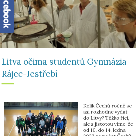
Litva očima studentů Gymnázia
Rájec-Jestřebí
Kolik Čechů ročně se
asi rozhodne vydat
do Litvy? Těžko říci,
ale s jistotou víme, že
od 10. do 14. ledna