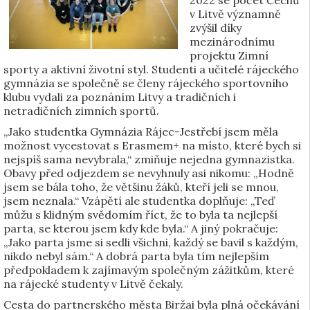
2022 se počet Čechů
v Litvě významně
zvýšil díky
mezinárodnímu
projektu Zimní
sporty a aktivní životní styl. Studenti a učitelé rájeckého
gymnázia se společně se členy rájeckého sportovního
klubu vydali za poznáním Litvy a tradičních i
netradičních zimních sportů.
„Jako studentka Gymnázia Rájec-Jestřebí jsem měla
možnost vycestovat s Erasmem+ na místo, které bych si
nejspíš sama nevybrala,“ zmiňuje nejedna gymnazistka.
Obavy před odjezdem se nevyhnuly asi nikomu: „Hodně
jsem se bála toho, že většinu žáků, kteří jeli se mnou,
jsem neznala.“ Vzápětí ale studentka doplňuje: „Teď
můžu s klidným svědomím říct, že to byla ta nejlepší
parta, se kterou jsem kdy kde byla.“ A jiný pokračuje:
„Jako parta jsme si sedli všichni, každý se bavil s každým,
nikdo nebyl sám.“ A dobrá parta byla tím nejlepším
předpokladem k zajímavým společným zážitkům, které
na rájecké studenty v Litvě čekaly.
Cesta do partnerského města Biržai byla plná očekávání