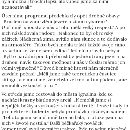
byla možná i trochu lepší, ale vůbec jsme za nimi
nezaostávali.“
Úternímu programu předcházely opět drobné obavy:
„Bruslení na zamrzlém jezeře a zimní rybaření?
Upřímně, spousta z nás z toho měla velký respekt.“ A po
nich následovala radost: „Nakonec to byl obrovský
zážitek. Nádherná zima, svítilo nám slunce a to dodávalo
na atmosféře. Takto bych mohla trávit každé svoje ráno
a vsadím se, že nejsem jediná.“ Jediná opravdu nebyla:
„Byl to parádní pocit přebruslit z jedné strany jezera na
druhou, navíc takovou možnost u nás v Česku máme jen
velmi výjimečně.“ Důvod k mírné lítosti nám nicméně
zavdalo počasí: „Měli jsme také teoretickou část ice
kitingu, ale mrzí mě, že nebylo větrno, a tím pádem jsme
nemohli vyzkoušet praxi.“
Ve středu jsme cestovali do města Ignalina, kde se
nachází krásný biatlonový areál. „Nemohli jsme si
nepůjčit běžky a vyzkoušet si místní tratě.“ Jenže i tady to
pro některé studenty nebyla procházka růžovým sadem:
„Tohoto jsem se upřímně trochu bála, protože jsem na
nich v životě nestála.“ Další běžkařský nováček
komentoval svoji premiéru takto: „Bylo to velmi náročné,