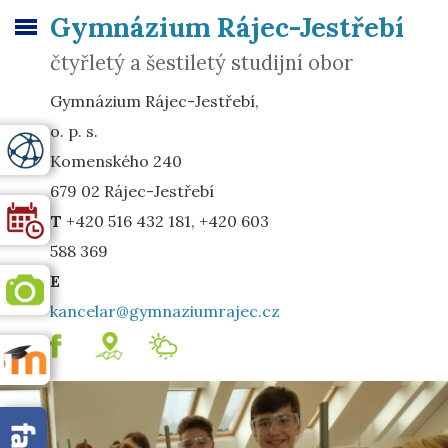
Gymnázium Rájec-Jestřebí
čtyřletý a šestiletý studijní obor
Gymnázium Rájec-Jestřebí,
o. p. s.
Komenského 240
679 02 Rájec-Jestřebí
T
+420 516 432 181, +420 603
588 369
E
kancelar@gymnaziumrajec.cz
.
mapa
Meteostanice