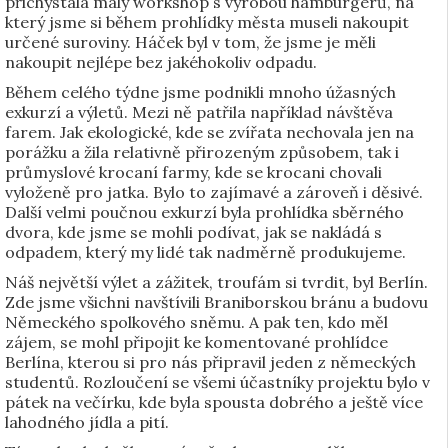
přichystala malý workshop s výrobou hamburgerů, na
který jsme si během prohlídky města museli nakoupit
určené suroviny. Háček byl v tom, že jsme je měli
nakoupit nejlépe bez jakéhokoliv odpadu.
Během celého týdne jsme podnikli mnoho úžasných
exkurzí a výletů. Mezi ně patřila například návštěva
farem. Jak ekologické, kde se zvířata nechovala jen na
porážku a žila relativně přirozeným způsobem, tak i
průmyslové krocaní farmy, kde se krocani chovali
vyloženě pro jatka. Bylo to zajímavé a zároveň i děsivé.
Další velmi poučnou exkurzí byla prohlídka sběrného
dvora, kde jsme se mohli podívat, jak se nakládá s
odpadem, který my lidé tak nadměrně produkujeme.
Náš největší výlet a zážitek, troufám si tvrdit, byl Berlín.
Zde jsme všichni navštívili Braniborskou bránu a budovu
Německého spolkového sněmu. A pak ten, kdo měl
zájem, se mohl připojit ke komentované prohlídce
Berlína, kterou si pro nás připravil jeden z německých
studentů. Rozloučení se všemi účastníky projektu bylo v
pátek na večírku, kde byla spousta dobrého a ještě více
lahodného jídla a pití.