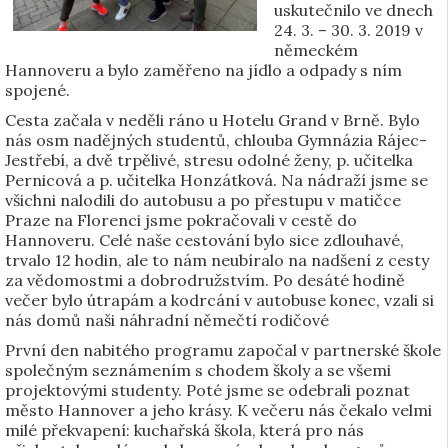
uskutečnilo ve dnech
24. 3. – 30. 3. 2019 v
německém
Hannoveru a bylo zaměřeno na jídlo a odpady s ním
spojené.
Cesta začala v neděli ráno u Hotelu Grand v Brně. Bylo
nás osm nadějných studentů, chlouba Gymnázia Rájec-
Jestřebí, a dvě trpělivé, stresu odolné ženy, p. učitelka
Pernicová a p. učitelka Honzátková. Na nádraží jsme se
všichni nalodili do autobusu a po přestupu v matičce
Praze na Florenci jsme pokračovali v cestě do
Hannoveru. Celé naše cestování bylo sice zdlouhavé,
trvalo 12 hodin, ale to nám neubíralo na nadšení z cesty
za vědomostmi a dobrodružstvím. Po desáté hodině
večer bylo útrapám a kodrcání v autobuse konec, vzali si
nás domů naši náhradní němečtí rodičové
První den nabitého programu započal v partnerské škole
společným seznámením s chodem školy a se všemi
projektovými studenty. Poté jsme se odebrali poznat
město Hannover a jeho krásy. K večeru nás čekalo velmi
milé překvapení: kuchařská škola, která pro nás