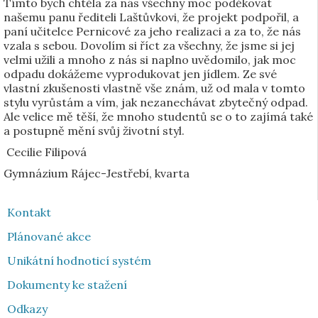
Tímto bych chtěla za nás všechny moc poděkovat
našemu panu řediteli Laštůvkovi, že projekt podpořil, a
paní učitelce Pernicové za jeho realizaci a za to, že nás
vzala s sebou. Dovolím si říct za všechny, že jsme si jej
velmi užili a mnoho z nás si naplno uvědomilo, jak moc
odpadu dokážeme vyprodukovat jen jídlem. Ze své
vlastní zkušenosti vlastně vše znám, už od mala v tomto
stylu vyrůstám a vím, jak nezanechávat zbytečný odpad.
Ale velice mě těší, že mnoho studentů se o to zajímá také
a postupně mění svůj životní styl.
Cecilie Filipová
Gymnázium Rájec-Jestřebí, kvarta
Kontakt
Plánované akce
Unikátní hodnoticí systém
Dokumenty ke stažení
Odkazy