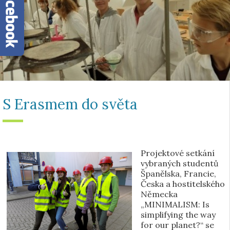
S Erasmem do světa
Projektové setkání
vybraných studentů
Španělska, Francie,
Česka a hostitelského
Německa
„MINIMALISM: Is
simplifying the way
for our planet?“ se