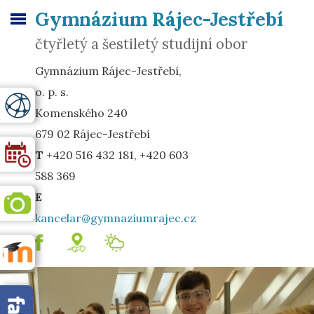
Gymnázium Rájec-Jestřebí
čtyřletý a šestiletý studijní obor
Gymnázium Rájec-Jestřebí,
o. p. s.
Komenského 240
679 02 Rájec-Jestřebí
T
+420 516 432 181, +420 603
588 369
E
kancelar@gymnaziumrajec.cz
.
mapa
Meteostanice