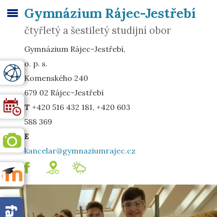
Gymnázium Rájec-Jestřebí
čtyřletý a šestiletý studijní obor
Gymnázium Rájec-Jestřebí,
o. p. s.
Komenského 240
679 02 Rájec-Jestřebí
T
+420 516 432 181, +420 603
588 369
E
kancelar@gymnaziumrajec.cz
.
mapa
Meteostanice